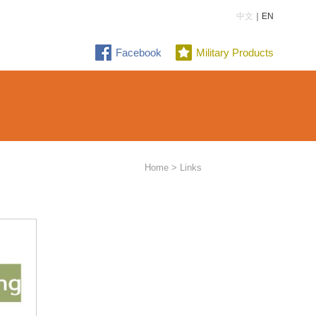
中文
｜EN
Facebook
Military Products
Home
> Links