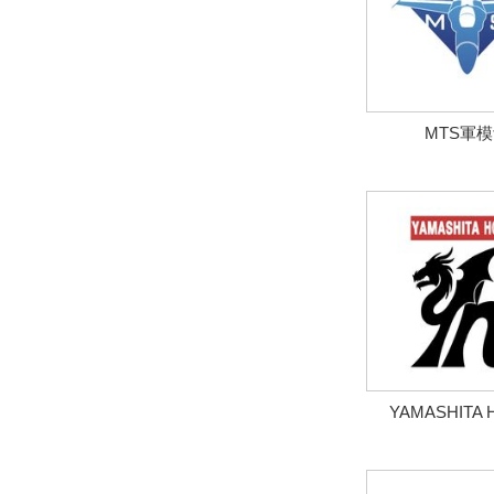
MTS軍
YAMASHITA 