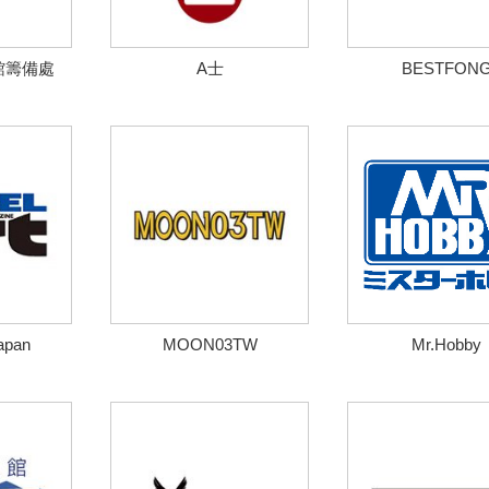
館籌備處
A士
BESTFON
apan
MOON03TW
Mr.Hobby