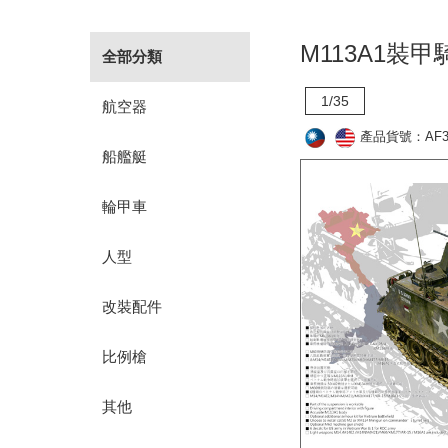
M113A1裝
全部分類
1/35
航空器
產品貨號：AF35
船艦艇
輪甲車
人型
改裝配件
比例槍
其他