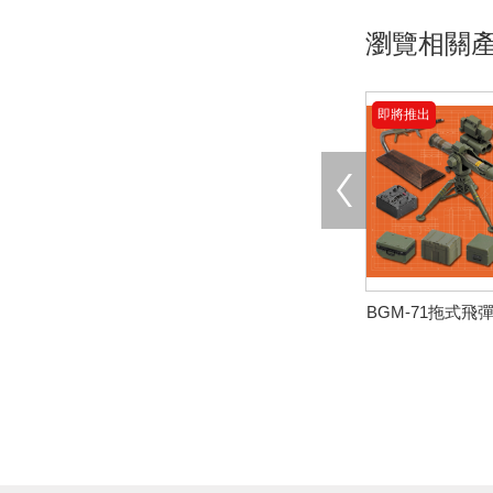
瀏覽相關
即將推出
BGM-71拖式飛