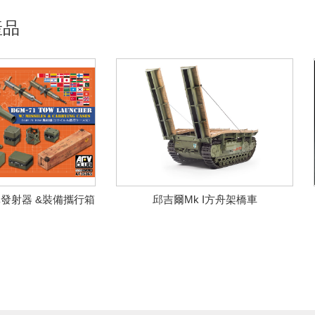
產品
彈發射器 &裝備攜行箱
邱吉爾Mk I方舟架橋車