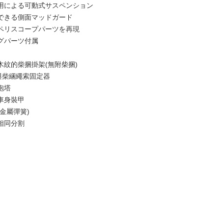
用による可動式サスペンション
できる側面マッドガード
ペリスコープパーツを再現
グパーツ付属
木紋的柴捆掛架(無附柴捆)
與柴綑繩索固定器
砲塔
車身裝甲
金屬彈簧)
相同分割