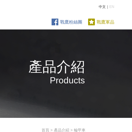
中文｜
EN
戰鷹粉絲團
戰鷹軍品
產品介紹
Products
首頁
>
產品介紹
> 輪甲車