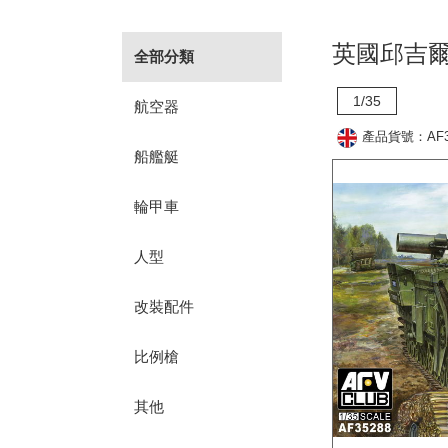
英國邱吉爾
全部分類
1/35
航空器
產品貨號：AF3
船艦艇
輪甲車
人型
改裝配件
比例槍
其他