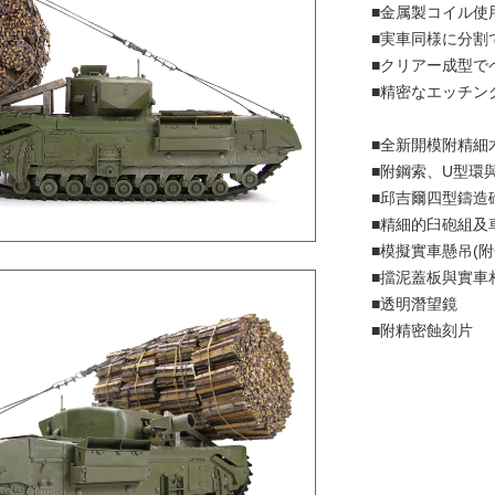
■金属製コイル使
■実車同様に分割
■クリアー成型で
■精密なエッチン
■全新開模附精細
■附鋼索、U型環
■邱吉爾四型鑄造
■精細的臼砲組及
■模擬實車懸吊(附
■擋泥蓋板與實車
■透明潛望鏡
■附精密蝕刻片