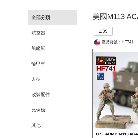
美國M113 A
全部分類
1/35
航空器
產品貨號：HF741
船艦艇
輪甲車
人型
改裝配件
比例槍
其他