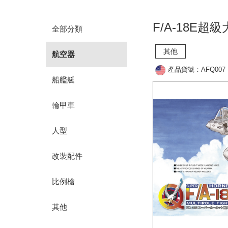
F/A-18E
全部分類
其他
航空器
產品貨號：AFQ007
船艦艇
輪甲車
人型
改裝配件
比例槍
其他