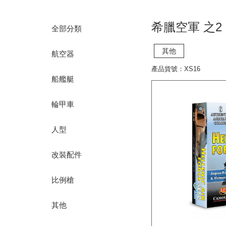
希臘空軍 之2
全部分類
其他
航空器
產品貨號：XS16
船艦艇
輪甲車
人型
改裝配件
比例槍
其他