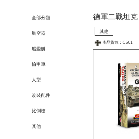
德軍二戰坦克 
全部分類
其他
航空器
產品貨號：CS01
船艦艇
輪甲車
人型
改裝配件
比例槍
其他