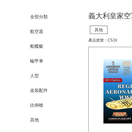
義大利皇家空
全部分類
其他
航空器
產品貨號：CS19
船艦艇
輪甲車
人型
改裝配件
比例槍
其他