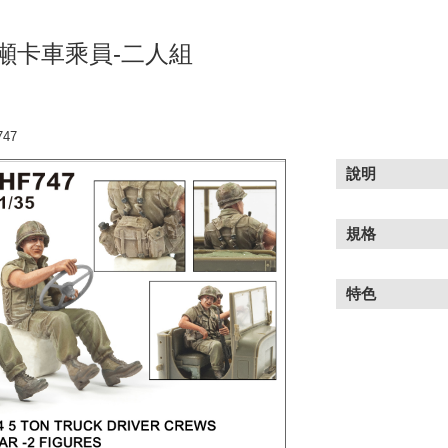
噸卡車乘員-二人組
47
說明
規格
特色