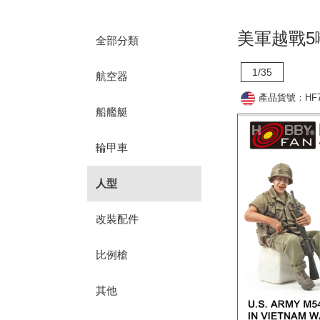
美軍越戰5
全部分類
1/35
航空器
產品貨號：HF7
船艦艇
輪甲車
人型
改裝配件
比例槍
其他