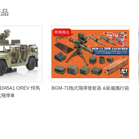
產品
即將推出
45A1 OREV 悍馬
BGM-71拖式飛彈發射器 &裝備攜行箱
式飛彈車