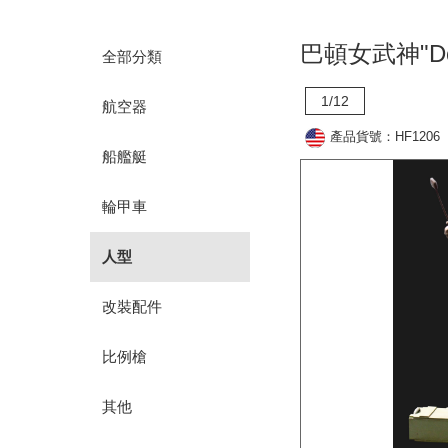
巴頓女武神"Doll
全部分類
1/12
航空器
產品貨號：HF1206
船艦艇
輪甲車
人型
改裝配件
比例槍
其他