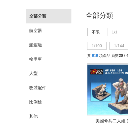
全部分類
全部分類
航空器
不限
1/1
船艦艇
1/100
1/144
共
919
項產品 頁數
20
/ 
輪甲車
人型
改裝配件
比例槍
其他
美國傘兵二人組 