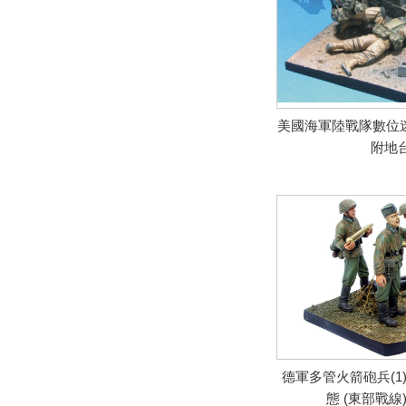
美國海軍陸戰隊數位迷彩
附地
德軍多管火箭砲兵(1)
態 (東部戰線)