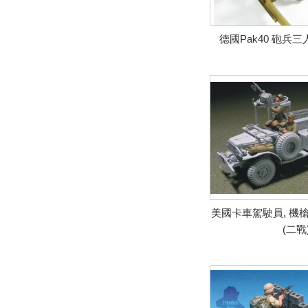
德國Pak40 砲兵三
美國卡車駕駛員, 機
(二戰