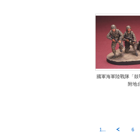
國軍海軍陸戰隊「鼓
附地
1...
6