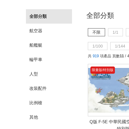
全部分類
全部分類
航空器
不限
1/1
船艦艇
1/100
1/144
共
919
項產品 頁數
11
/ 
輪甲車
限量版/特別版
人型
改裝配件
比例槍
其他
Q版 F-5E 中華民
特別版