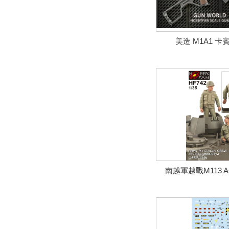
美造 M1A1 卡
南越軍越戰M113 AC