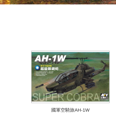
國軍空騎旅AH-1W