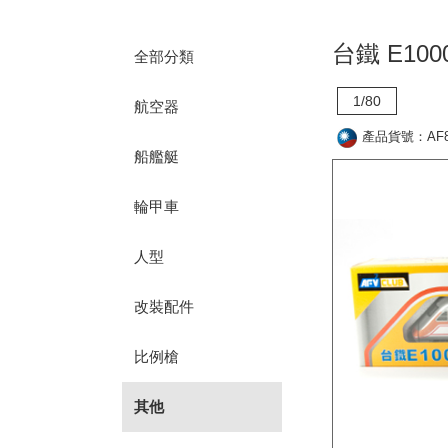
台鐵 E10
全部分類
1/80
航空器
產品貨號：AF8
船艦艇
輪甲車
人型
改裝配件
比例槍
其他