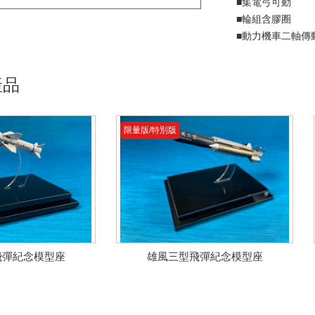
■集電弓可動
■輪組含膠圈
■動力機車二軸傳
產品
限量版/特別版
飛彈紀念模型座
雄風三型飛彈紀念模型座