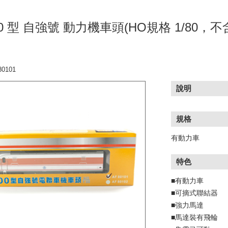
00 型 自強號 動力機車頭(HO規格 1/80，不
0101
說明
規格
有動力車
特色
■有動力車
■可摘式聯結器
■強力馬達
■馬達裝有飛輪