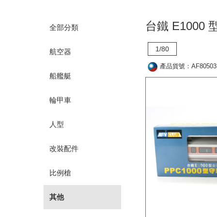
台鐵 E1000
全部分類
1/80
航空器
產品貨號：AF80503
船艦艇
輪甲車
人型
改裝配件
比例槍
其他