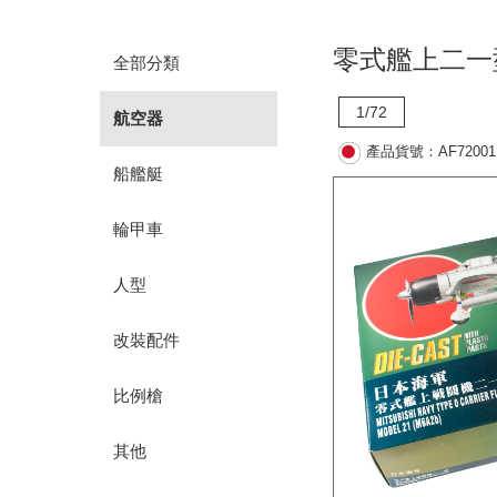
零式艦上二一
全部分類
1/72
航空器
產品貨號：AF72001
船艦艇
輪甲車
人型
改裝配件
比例槍
其他