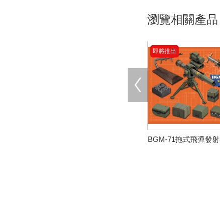
瀏覽相關產品
即將推出
BGM-71拖式飛彈發
絕版