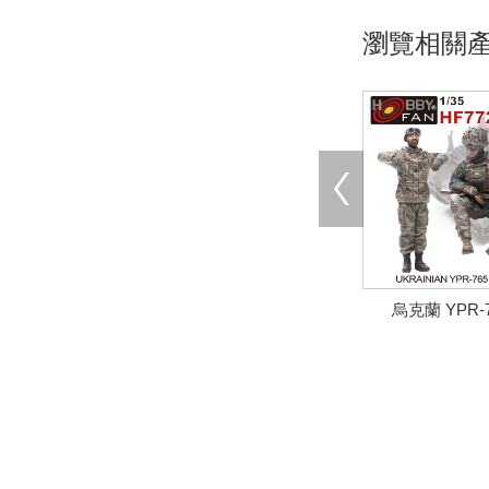
瀏覽相關
烏克蘭 YPR-7