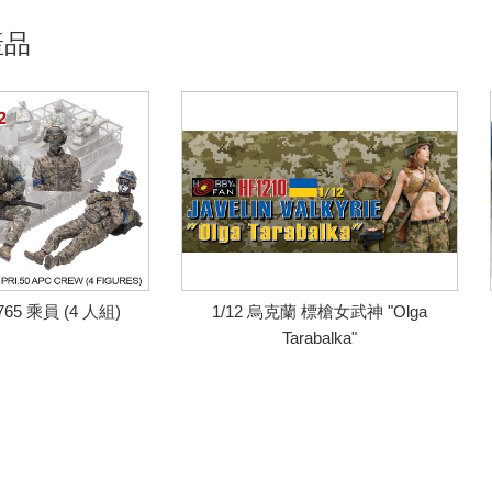
產品
65 乘員 (4 人組)
1/12 烏克蘭 標槍女武神 "Olga
Tarabalka"