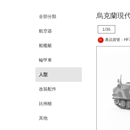
烏克蘭現
全部分類
1/35
航空器
產品貨號：HF7
船艦艇
輪甲車
人型
改裝配件
比例槍
其他