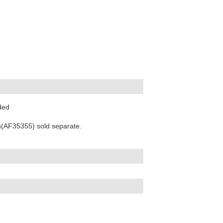
uded
(AF35355) sold separate.