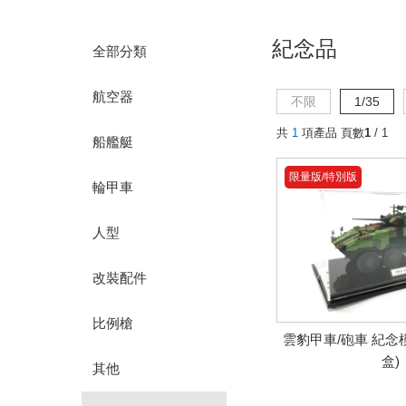
紀念品
全部分類
航空器
不限
1/35
共
1
項產品 頁數
1
/ 1
船艦艇
限量版/特別版
輪甲車
人型
改裝配件
比例槍
雲豹甲車/砲車 紀念
盒)
其他