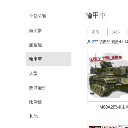
輪甲車
全部分類
航空器
不限
1/35
共
277
項產品 頁數
4
/ 1
船艦艇
輪甲車
人型
改裝配件
比例槍
M60A2巴頓
其他