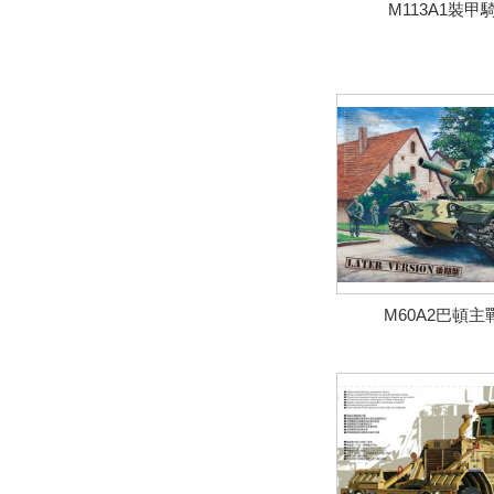
M113A1裝
M60A2巴頓