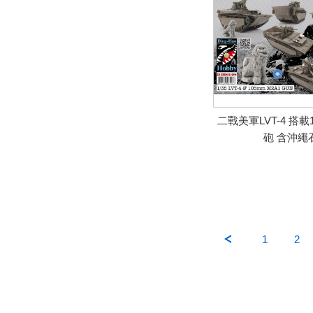
二戰美軍LVT-4 搭載1
砲 含沖繩
1
2