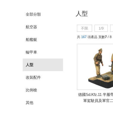
人型
全部分類
航空器
不限
1/9
共
167
項產品 頁數
7
/ 8
船艦艇
輪甲車
人型
改裝配件
比例槍
德國Sd.Kfz.11 半履
軍駕駛員及軍官二
其他