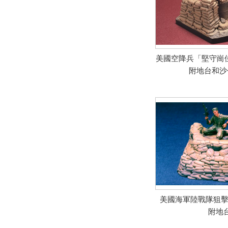
美國空降兵「堅守崗位
附地台和沙
美國海軍陸戰隊狙擊
附地