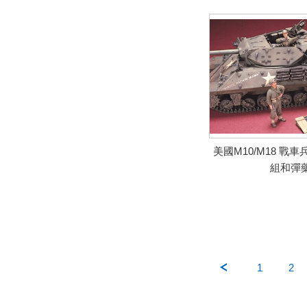
美國M10/M18 戰
組和彈
1
2