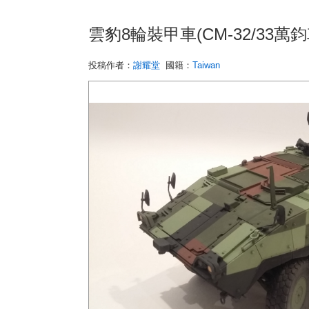
雲豹8輪裝甲車(CM-32/33萬鈞
投稿作者：
謝耀堂
國籍：
Taiwan