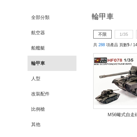
輪甲車
全部分類
航空器
不限
1/35
共
288
項產品 頁數
5
/ 1
船艦艇
輪甲車
人型
改裝配件
比例槍
M56蠍式自走
其他