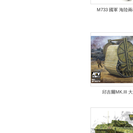
M733 國軍 海
邱吉爾MK.III