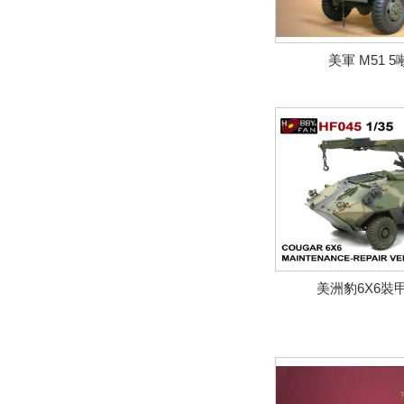
美軍 M51 
美洲豹6X6裝