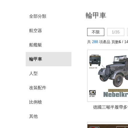
輪甲車
全部分類
航空器
不限
1/35
共
288
項產品 頁數
6
/ 1
船艦艇
輪甲車
人型
改裝配件
比例槍
德國三噸半履帶多
其他