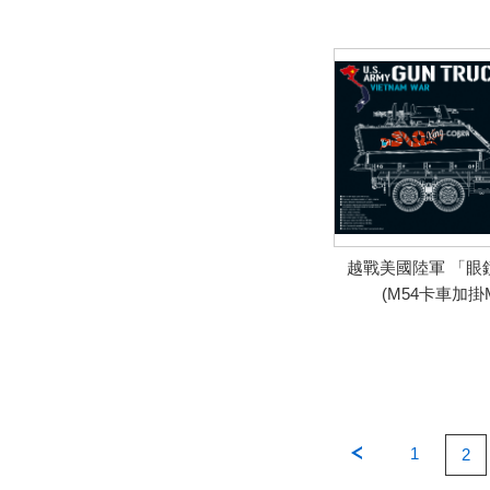
越戰美國陸軍 「眼
(M54卡車加掛M
1
2