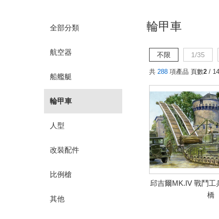
輪甲車
全部分類
航空器
不限
1/35
共
288
項產品 頁數
2
/ 1
船艦艇
輪甲車
人型
改裝配件
比例槍
邱吉爾MK.IV 戰鬥
橋
其他