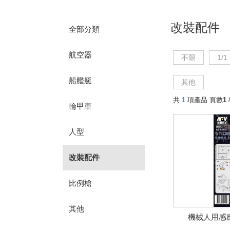
改裝配件
全部分類
航空器
不限
1/1
船艦艇
其他
共
1
項產品 頁數
1
/
輪甲車
人型
改裝配件
比例槍
其他
機械人用感