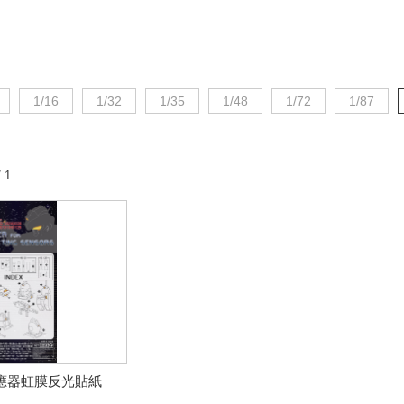
1/16
1/32
1/35
1/48
1/72
1/87
 1
應器虹膜反光貼紙