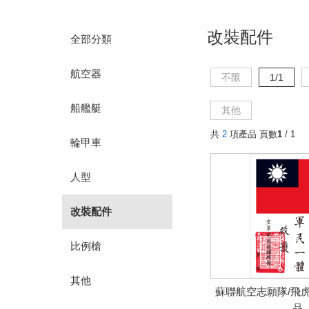
改裝配件
全部分類
航空器
不限
1/1
船艦艇
其他
共
2
項產品 頁數
1
/ 1
輪甲車
人型
改裝配件
比例槍
其他
蘇聯航空志願隊/飛虎
品