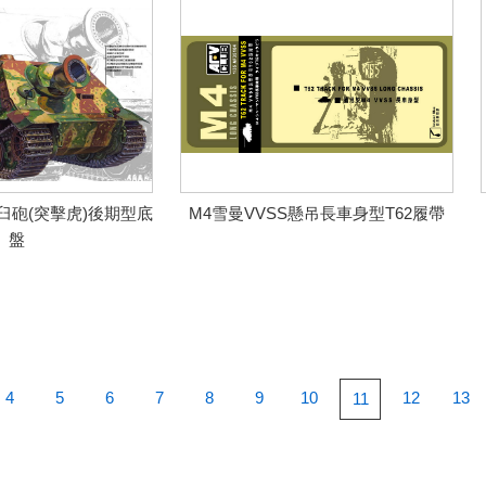
臼砲(突擊虎)後期型底
M4雪曼VVSS懸吊長車身型T62履帶
盤
4
5
6
7
8
9
10
12
13
11