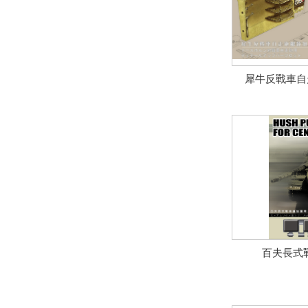
犀牛反戰車自
百夫長式