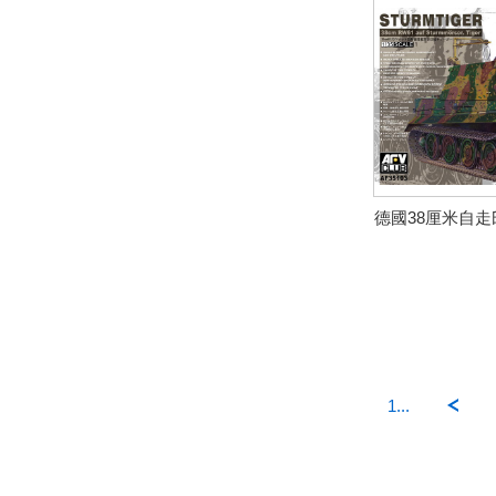
德國38厘米自走
1...