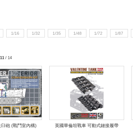
1/16
1/32
1/35
1/48
1/72
1/87
11
/ 14
走臼砲 (戰鬥室內構)
英國華倫坦戰車 可動式鏈接履帶