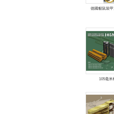
德國貂鼠裝甲
105毫