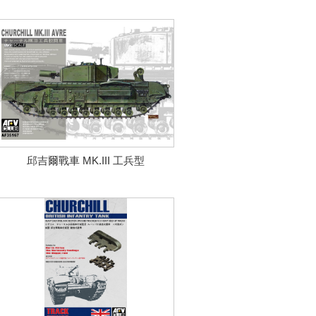
邱吉爾戰車 MK.III 工兵型