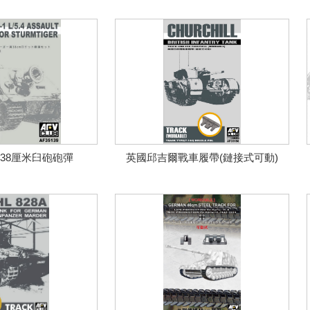
38厘米臼砲砲彈
英國邱吉爾戰車履帶(鏈接式可動)