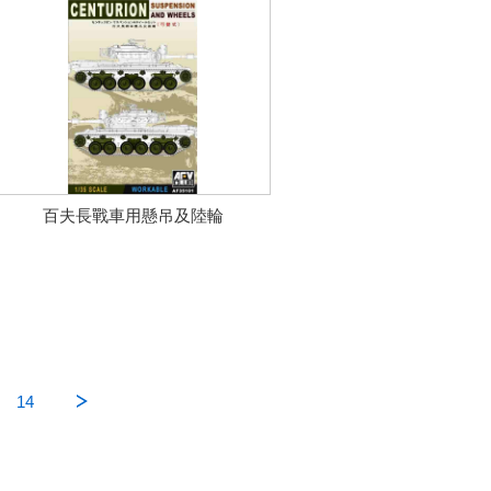
百夫長戰車用懸吊及陸輪
14