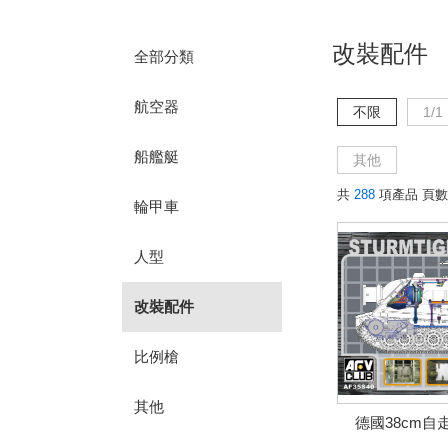
改裝配件
全部分類
航空器
不限
1/1
船艦艇
其他
共
288
項產品 頁數
輪甲車
人型
改裝配件
比例槍
其他
德國38cm自