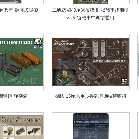
運兵車 鏈接式履帶
二戰德國40厘米履帶 III 號戰車後期型
& IV 號戰車中期型通用
米榴彈砲 彈藥箱
德國 15厘米重步兵砲 砲彈&彈藥組