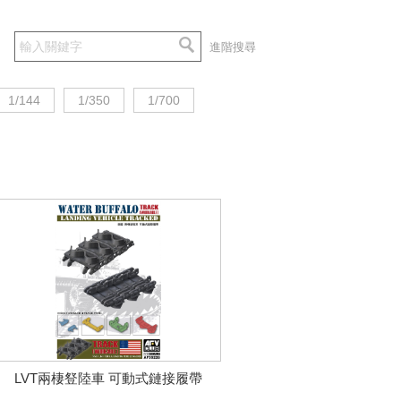
進階搜尋
1/144
1/350
1/700
LVT兩棲豋陸車 可動式鏈接履帶