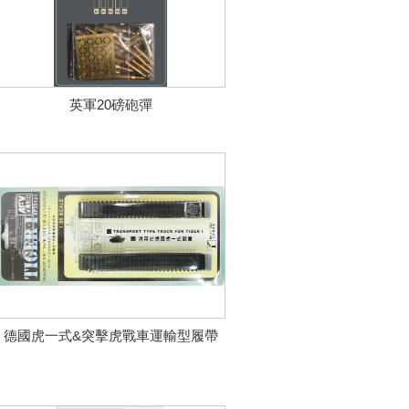
英軍20磅砲彈
德國虎一式&突擊虎戰車運輸型履帶