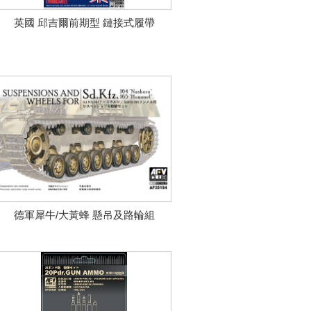
英國 邱吉爾前期型 鏈接式履帶
德軍犀牛/大黃蜂 懸吊及路輪組