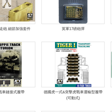
走砲 細節加強套件
英軍17磅砲彈
戰車鏈接式履帶
德國虎一式&突擊虎戰車運輸型履帶
(可動式)