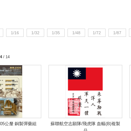
1/16
1/32
1/35
1/48
1/72
1/87
4
/ 14
 105公釐 銅製彈藥組
蘇聯航空志願隊/飛虎隊 血幅(B)複製
品