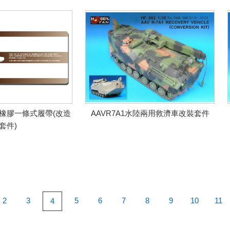
型橡膠一條式履帶(改造
AAVR7A1水陸兩用救濟車改裝套件
套件)
2
3
5
6
7
8
9
10
11
4