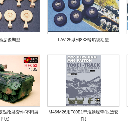
7輪胎後期型
LAV-25系列8X8輪胎後期型
固定點改裝套件(不附裝
M46/M26用T80E1型活動履帶(改造套
甲版)
件)