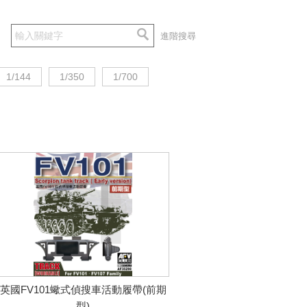
進階搜尋
1/144
1/350
1/700
英國FV101蠍式偵搜車活動履帶(前期
型)