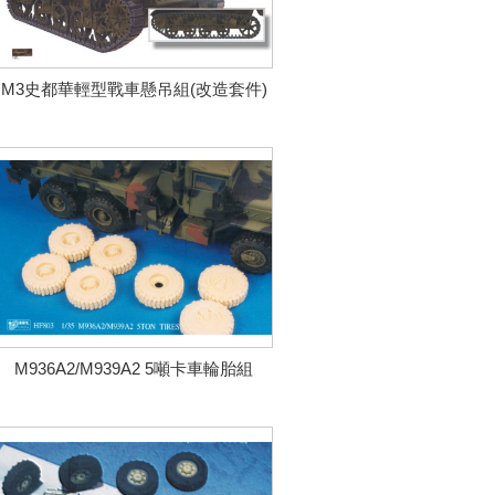
M3史都華輕型戰車懸吊組(改造套件)
M936A2/M939A2 5噸卡車輪胎組