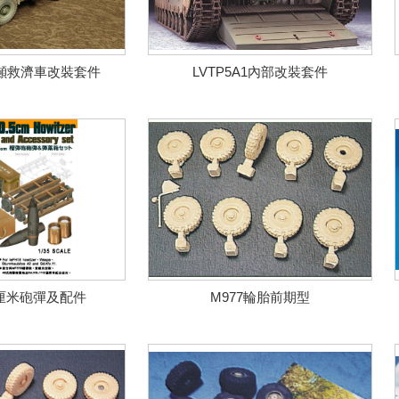
10噸救濟車改裝套件
LVTP5A1內部改裝套件
5厘米砲彈及配件
M977輪胎前期型