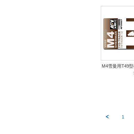
M4雪曼用T49
1