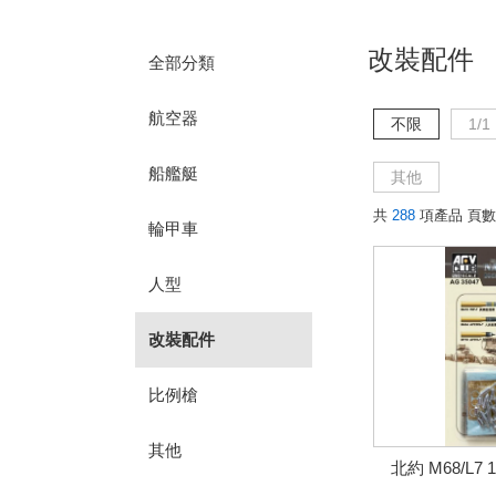
改裝配件
全部分類
航空器
不限
1/1
船艦艇
其他
共
288
項產品 頁數
輪甲車
人型
改裝配件
比例槍
其他
北約 M68/L7