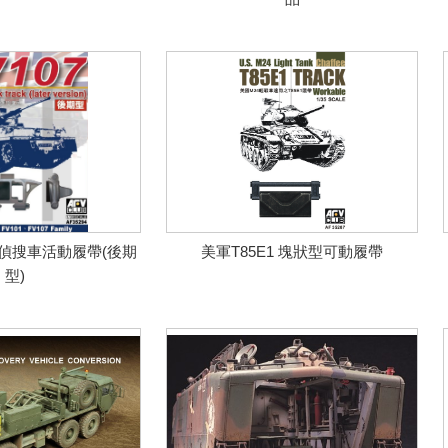
刀偵搜車活動履帶(後期
美軍T85E1 塊狀型可動履帶
型)