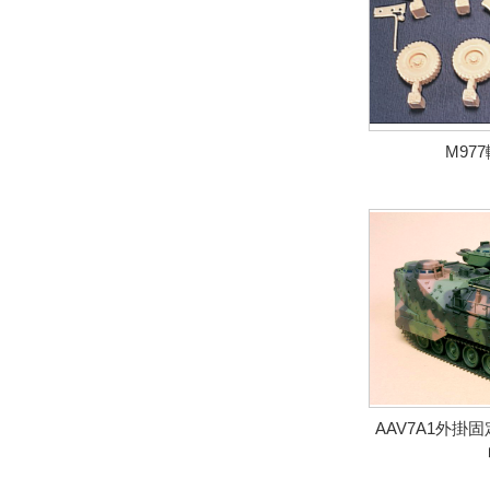
M97
AAV7A1外掛