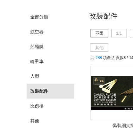
改裝配件
全部分類
航空器
不限
1/1
船艦艇
其他
共
288
項產品 頁數
8
/ 1
輪甲車
人型
改裝配件
比例槍
其他
偽裝網支