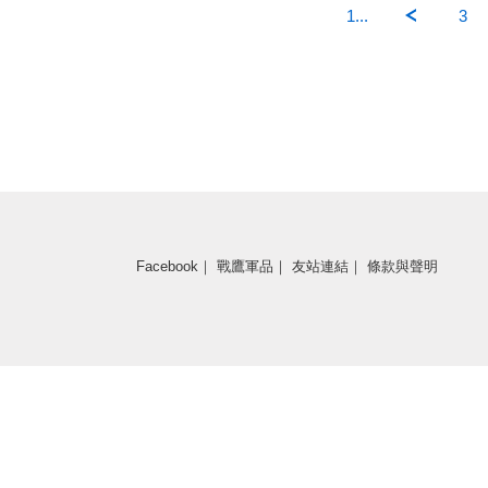
1...
3
Facebook
｜
戰鷹軍品
｜
友站連結
｜
條款與聲明