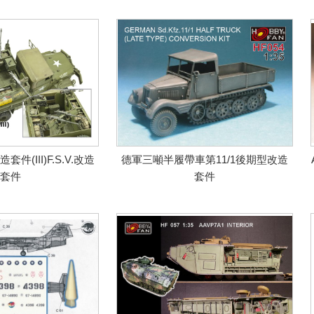
件(III)F.S.V.改造
德軍三噸半履帶車第11/1後期型改造
套件
套件