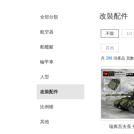
改裝配件
全部分類
航空器
不限
1/1
船艦艇
其他
共
288
項產品 頁數
輪甲車
人型
改裝配件
比例槍
其他
瑞典百夫長