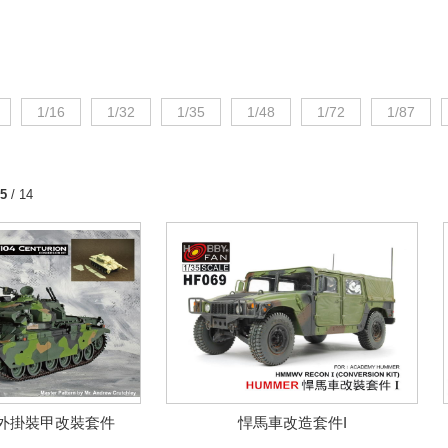
1/16
1/32
1/35
1/48
1/72
1/87
5
/ 14
 外掛裝甲改裝套件
悍馬車改造套件I