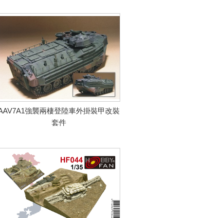
AAV7A1強襲兩棲登陸車外掛裝甲改裝
套件