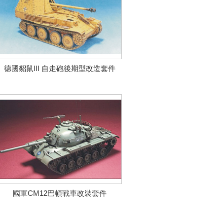
德國貂鼠III 自走砲後期型改造套件
國軍CM12巴頓戰車改裝套件