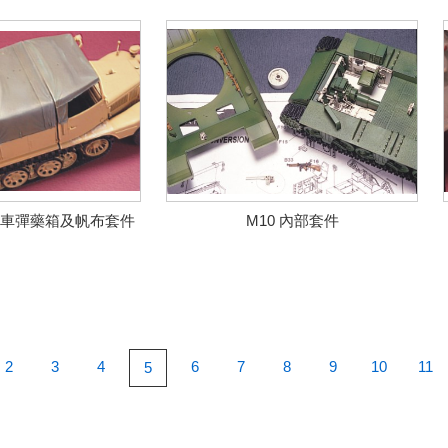
車彈藥箱及帆布套件
M10 內部套件
2
3
4
6
7
8
9
10
11
5