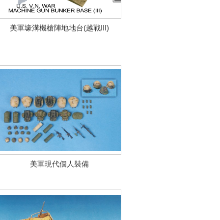
美軍壕溝機槍陣地地台(越戰III)
美軍現代個人裝備