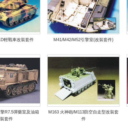
1D輕戰車改裝套件
M41/M42/M52引擎室(改裝套件)
1引擎R7.5彈藥室及油箱
M163 火神砲/M113防空自走型改裝套
裝套件
件