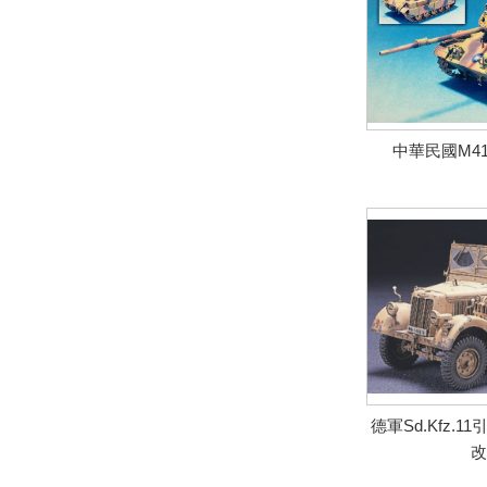
中華民國M4
德軍Sd.Kfz.1
改