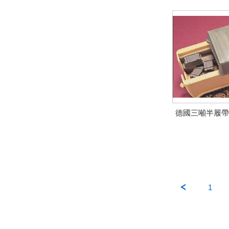
德國三噸半履帶
1