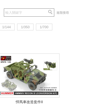
進階搜尋
1/144
1/350
1/700
悍馬車改造套件II