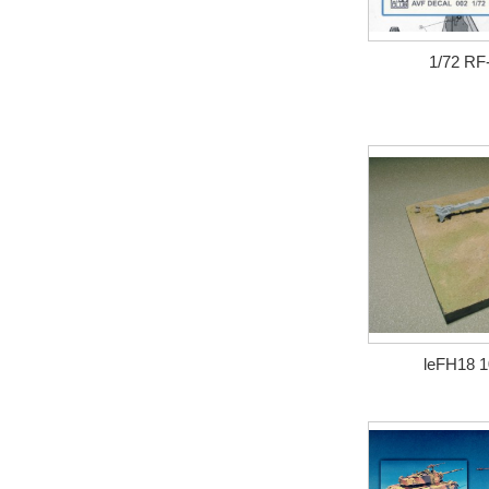
1/72 
leFH18